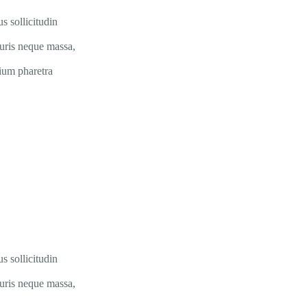
s sollicitudin
auris neque massa,
tium pharetra
s sollicitudin
auris neque massa,