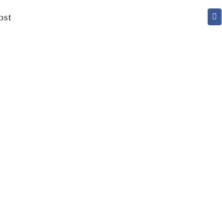
ost
CHANGE A LIFE TODAY