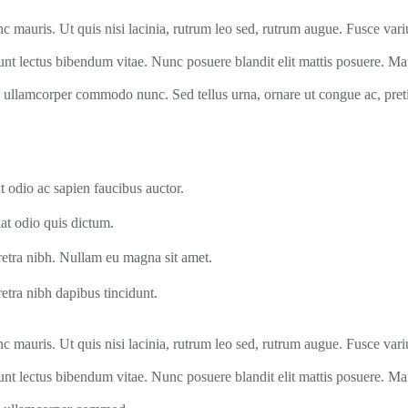
c mauris. Ut quis nisi lacinia, rutrum leo sed, rutrum augue. Fusce variu
dunt lectus bibendum vitae. Nunc posuere blandit elit mattis posuere. M
a, ullamcorper commodo nunc. Sed tellus urna, ornare ut congue ac, pre
t odio ac sapien faucibus auctor.
t odio quis dictum.
etra nibh. Nullam eu magna sit amet.
tra nibh dapibus tincidunt.
c mauris. Ut quis nisi lacinia, rutrum leo sed, rutrum augue. Fusce variu
dunt lectus bibendum vitae. Nunc posuere blandit elit mattis posuere. M