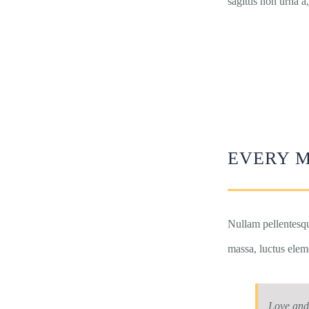
sagittis non urna 
EVERY 
Nullam pellentesqu
massa, luctus elem
Love and 