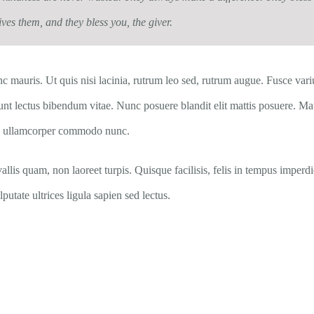
ves them, and they bless you, the giver.
c mauris. Ut quis nisi lacinia, rutrum leo sed, rutrum augue. Fusce variu
dunt lectus bibendum vitae. Nunc posuere blandit elit mattis posuere. M
 a, ullamcorper commodo nunc.
llis quam, non laoreet turpis. Quisque facilisis, felis in tempus imperd
lputate ultrices ligula sapien sed lectus.