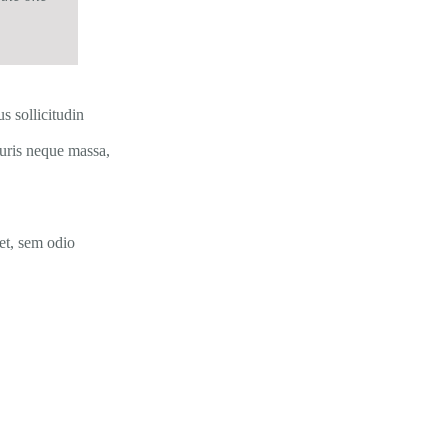
s sollicitudin
auris neque massa,
iet, sem odio