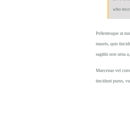
who recei
Pellentesque at nun
mauris, quis tinci
sagittis non urna
Maecenas vel conva
tincidunt purus, vu