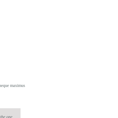
or neque maximus
 the one