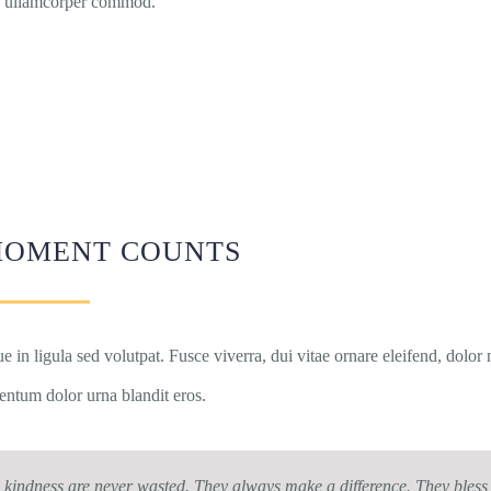
a, ullamcorper commod.
MOMENT COUNTS
e in ligula sed volutpat. Fusce viverra, dui vitae ornare eleifend, dol
entum dolor urna blandit eros.
kindness are never wasted. They always make a difference. They bless