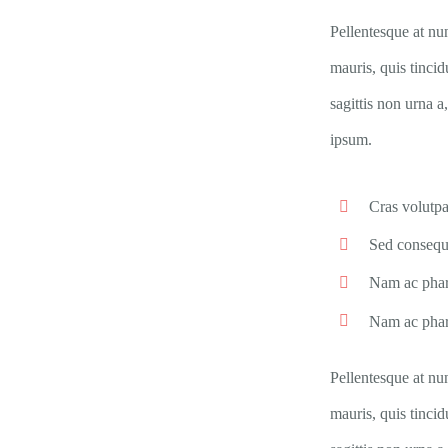
Pellentesque at nun
mauris, quis tinci
sagittis non urna 
ipsum.
Cras volutpa
Sed consequa
Nam ac phar
Nam ac phare
Pellentesque at nun
mauris, quis tinci